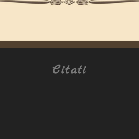
Citati