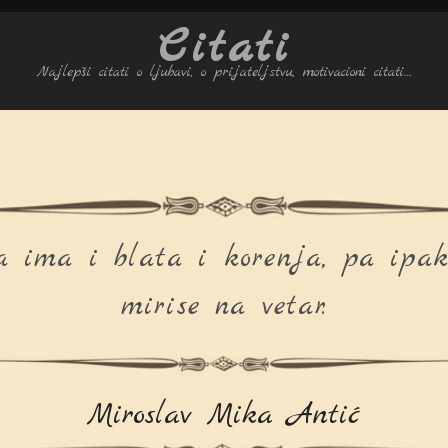
Citati
Najlepši citati o ljubavi, o prijateljstvu, motivacioni citati…
a ima i blata i korenja, pa ipak 
mirise na vetar.
Miroslav Mika Antić