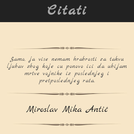
Citati
Samo, ja vise nemam hrabrosti za takvu
ljubav zbog koje cu ponovo ici da ubijam
mrtve vojnike iz poslednjeg i
pretposlednjeg rata.
Miroslav Mika Antić