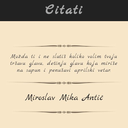
Citati
Možda ti i ne slutiš koliko volim tvoju
tršavu glavu, detinju glavu koja miriše
na sapun i penušavi aprilski vetar.
Miroslav Mika Antić