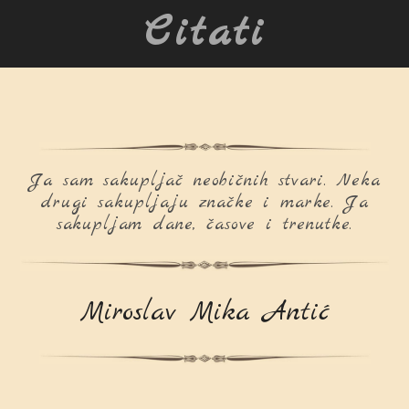
Citati
Ja sam sakupljač neobičnih stvari. Neka
drugi sakupljaju značke i marke. Ja
sakupljam dane, časove i trenutke.
Miroslav Mika Antić