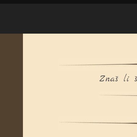
Znaš li š