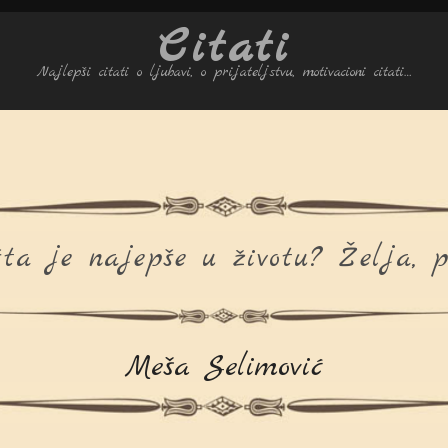
Citati
Najlepši citati o ljubavi, o prijateljstvu, motivacioni citati…
ta je najepše u životu? Želja, p
Meša Selimović