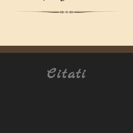
Citati