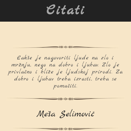
Citati
Lakše je nagovoriti ljude na zlo i
mržnju, nego na dobro i ljubav. Zlo je
privlačno i bliže je ljudskoj prirodi. Za
dobro i ljubav treba izrasti, treba se
pomučiti.
Meša Selimović