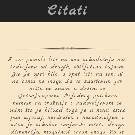
Citati
I sve pomalo liči na onu nekadašnju noć,
izdvojenu od drugih, obilježenu tajnom.
Sve je opet bilo, a opet liči na san, ni
na čemu ne mogu da se zaustavim jer
ništa ne znam, a držim se
sjećanja,uporno. Nijednog putokaza
nemam za traženje i zadovoljavam se
onim što je bilo,od toga je u meni ostao
pun osjećaj, neistrošen i nezadovoljen, i
ostao je nekakav sanjarski miris, druga
dimenzija, mogućnost izvan onoga što se