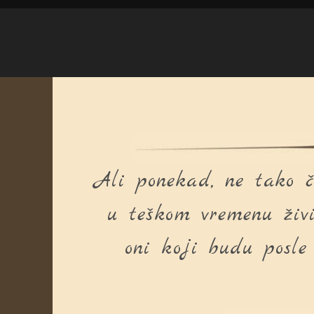
Ali ponekad, ne tako č
u teškom vremenu živ
oni koji budu posle 