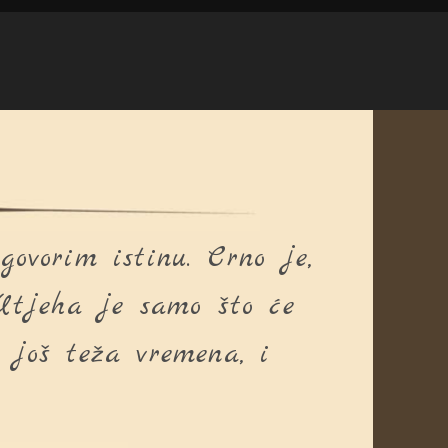
ovorim istinu. Crno je,
Utjeha je samo što će
e još teža vremena, i