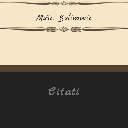
Meša Selimović
Citati