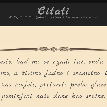
Citati
Najlepši citati o ljubavi, o prijateljstvu, motivacioni citati…
esto, kad mi se zgadi laž, onda g
imo, a živimo jadno i sramotno. 
nas živjeli, preturiti preko glav
pominjati naše dane kao srećne.