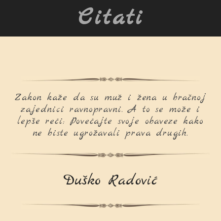
Citati
Zakon kaže da su muž i žena u bračnoj
zajednici ravnopravni. A to se može i
lepše reći: Povećajte svoje obaveze kako
ne biste ugrožavali prava drugih.
Duško Radović