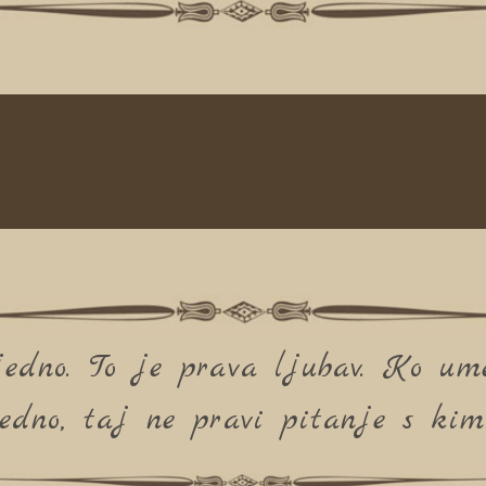
ajedno. To je prava ljubav. Ko u
edno, taj ne pravi pitanje s kim