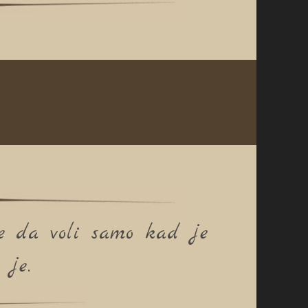
me da voli samo kad je
 je.