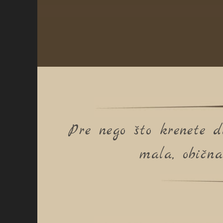
Pre nego što krenete d
mala, običn