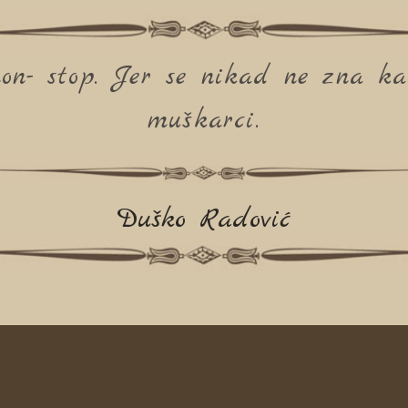
on- stop. Jer se nikad ne zna k
muškarci.
Duško Radović