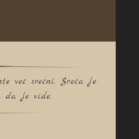
te već srećni. Sreća je
 da je vide.