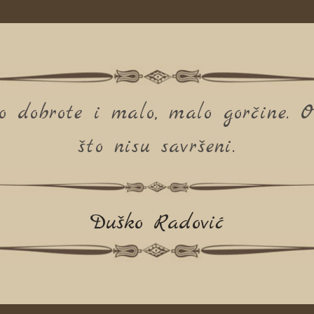
 dobrote i malo, malo gorčine. Op
što nisu savršeni.
Duško Radović