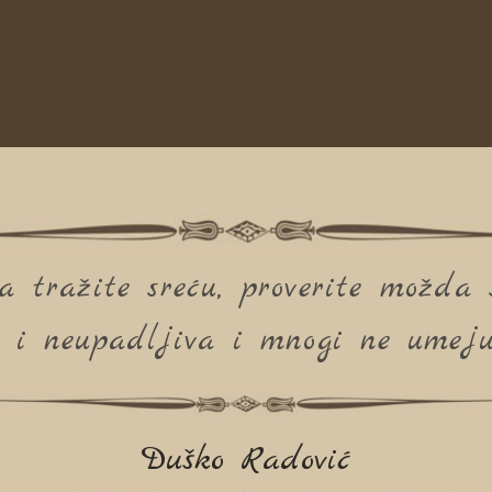
a tražite sreću, proverite možda s
a i neupadljiva i mnogi ne umeju
Duško Radović