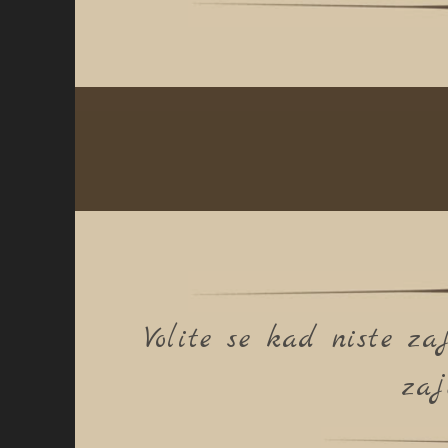
Volite se kad niste z
zaj