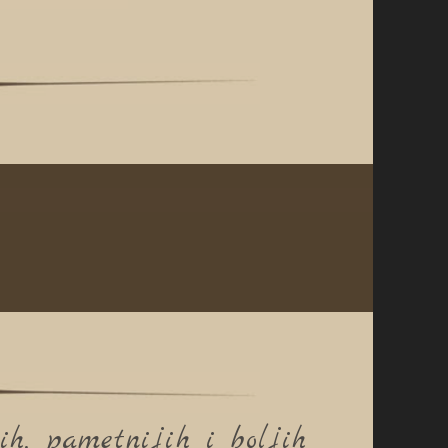
ih, pametnijih i boljih