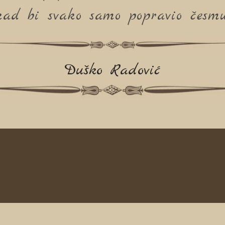
 kad bi svako samo popravio česm
Duško Radović