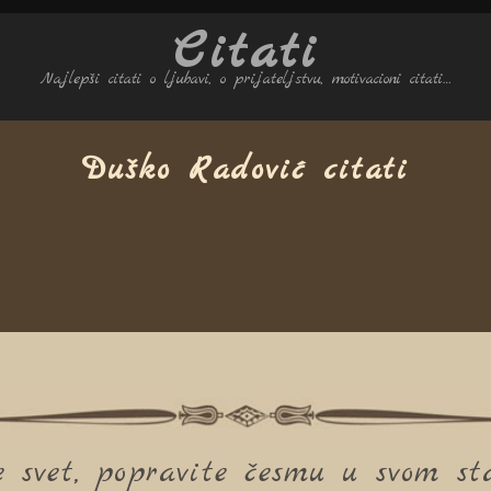
Citati
Najlepši citati o ljubavi, o prijateljstvu, motivacioni citati…
Duško Radović citati
e svet, popravite česmu u svom st