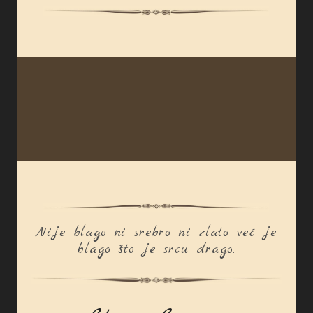
Nije blago ni srebro ni zlato već je
blago što je srcu drago.