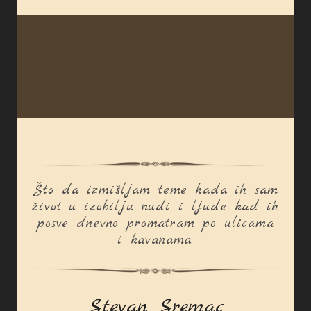
Što da izmišljam teme kada ih sam
život u izobilju nudi i ljude kad ih
posve dnevno promatram po ulicama
i kavanama.
Stevan Sremac