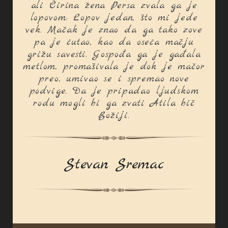
ali Ćirina žena Persa zvala ga je
lopovom: Lopov jedan, što mi jede
vek. Mačak je znao da ga tako zove
pa je ćutao, kao da oseća mačju
grižu savesti. Gospođa ga je gađala
metlom, promašivala je dok je mačor
preo, umivao se i spremao nove
podvige. Da je pripadao ljudskom
rodu mogli bi ga zvati Atila bič
Božiji.
Stevan Sremac