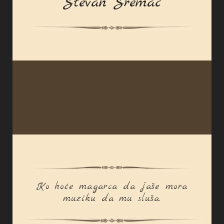
Stevan Sremac
Ko hoće magarca da jaše mora
muziku da mu sluša.