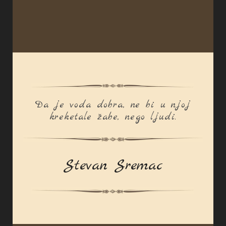
Da je voda dobra, ne bi u njoj
kreketale žabe, nego ljudi.
Stevan Sremac