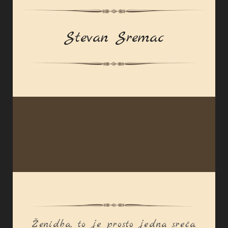
Stevan Sremac
Ženidba, to je prosto jedna sreća.