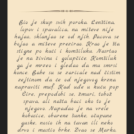
Bio je skup svih poroka. Lenština,
lopov i spavalica, na miševe nije
hajao, sklanjao se od njih. Pacova se
bojao a miševe prezirao. Krao je šta
stigne po kući i komšiluku. Nasrtao
je na živinu i golupčiće. Komšiluk
ga je mrzeo i gledao da mu smrsi
konce. Babe su se zaricale nad čistim
zejtinom da će od njegovog krzna
napraviti muf. Kad uđe u kuću pop
Ćire, prepodobi se, žmuri, tobož
spava, ali našta baci oko to je
njegovo. Napadao je na vrele
kobasice, obarene šunke, očupane
guske, nosio ih na tavan ili neko
drvo i mastio brke. Zvao se Marko,