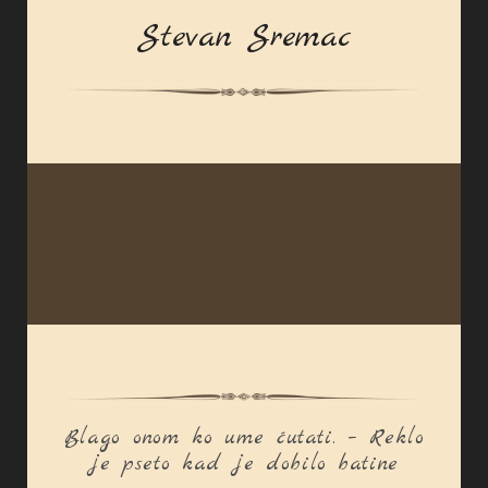
Stevan Sremac
Blago onom ko ume ćutati. – Reklo
je pseto kad je dobilo batine