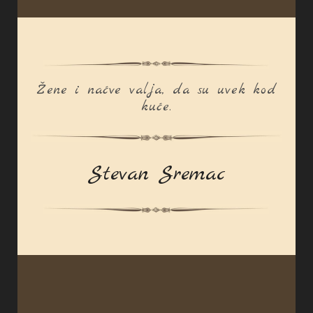
Žene i naćve valja, da su uvek kod
kuće.
Stevan Sremac