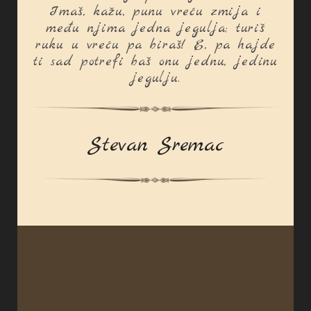
Imaš, kažu, punu vreću zmija i
među njima jedna jegulja; turiš
ruku u vreću pa biraš! E, pa hajde
ti sad potrefi baš onu jednu, jedinu
jegulju.
Stevan Sremac