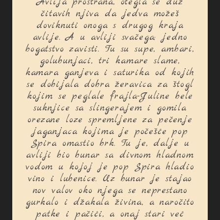
Avlija prostrana, otegla se duž
čitavih njiva da jedva možeš
doviknuti onoga s drugog kraja
avlije. A u avliji svačega; jedno
bogatstvo zavisti. Tu su supe, ambari,
golubunjaci, tri kamare slame,
kamara ganjeva i saturika od kojih
se dobijala dobra žeravica za štogl
kojim se peglale frajla-Juline bele
suknjice sa slingerajem i gomila
orezane loze spremljene za pečenje
jaganjaca kojima je počešće pop
Spira omastio brk. Tu je, dalje u
avliji bio bunar sa divnom hladnom
vodom u kojoj je pop Spira hladio
vino i lubenice. Uz bunar je stajao
nov valov oko njega se neprestano
gurkalo i džakala živina, a naročito
patke i pačići, a onaj stari već