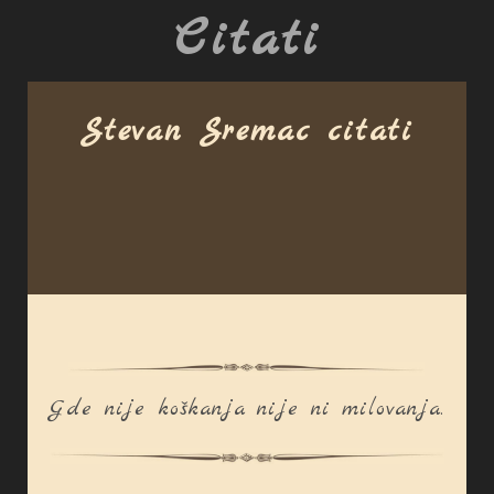
Citati
Stevan Sremac citati
Gde nije koškanja nije ni milovanja.