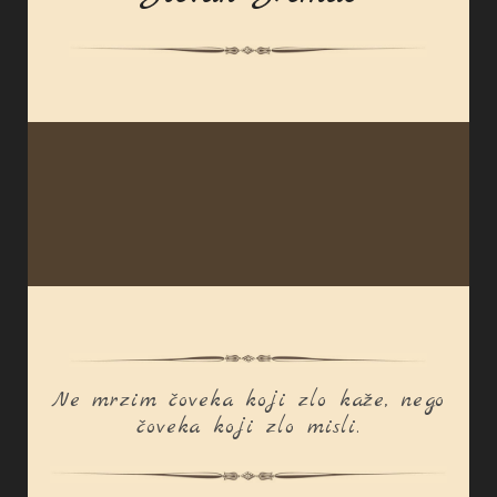
Ne mrzim čoveka koji zlo kaže, nego
čoveka koji zlo misli.