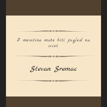
I mesečina može biti pogled na
sviet.
Stevan Sremac