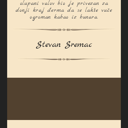
olupani valov bio je privezan za
donji kraj đerma da se lakše vuče
ogroman kabao iz bunara.
Stevan Sremac