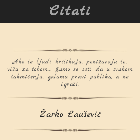
Citati
Ako te ljudi kritikuju, ponižavaju te,
viču za tobom… Samo se seti da u svakom
takmičenju, galamu pravi publika, a ne
igrači.
Žarko Laušević