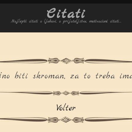
Citati
Najlepši citati o ljubavi, o prijateljstvu, motivacioni citati…
jno biti skroman, za to treba ima
Volter