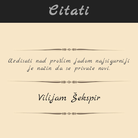
Citati
Uzdisati nad prošlim jadom najsigurniji
je način da se privuče novi.
Vilijam Šekspir