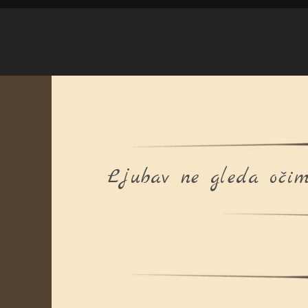
Ljubav ne gleda očim