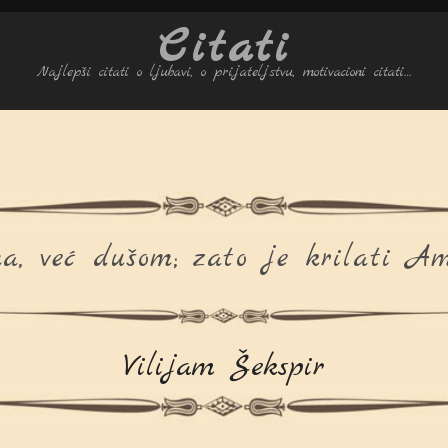
Citati
Najlepši citati o ljubavi, o prijateljstvu, motivacioni citati…
a, već dušom; zato je krilati Am
Vilijam Šekspir