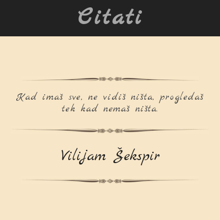
Citati
Kad imaš sve, ne vidiš ništa, progledaš
tek kad nemaš ništa.
Vilijam Šekspir