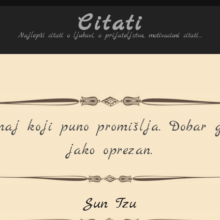
Citati
Najlepši citati o ljubavi, o prijateljstvu, motivacioni citati…
aj koji puno promišlja. Dobar g
jako oprezan.
Sun Tzu