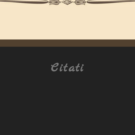
Citati