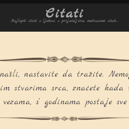
Citati
Najlepši citati o ljubavi, o prijateljstvu, motivacioni citati…
našli, nastavite da tražite. Nemo
svim stvarima srca, znaćete kada 
vezama, s’ godinama postaje sve 