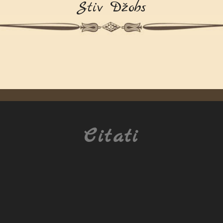
Stiv Džobs
Citati