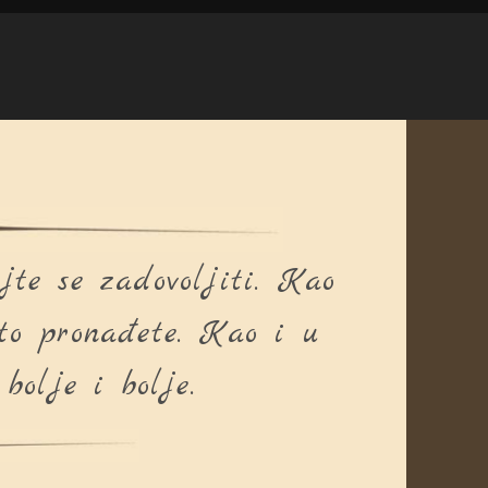
jte se zadovoljiti. Kao
to pronađete. Kao i u
bolje i bolje.