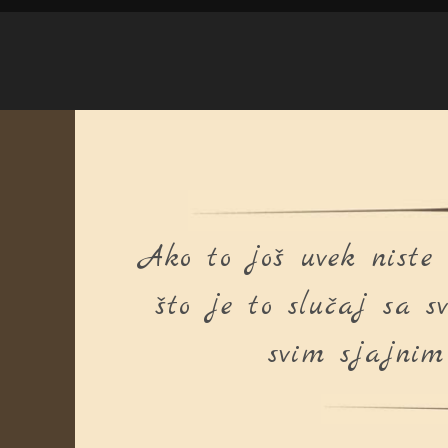
Ako to još uvek niste 
što je to slučaj sa 
svim sjajnim 