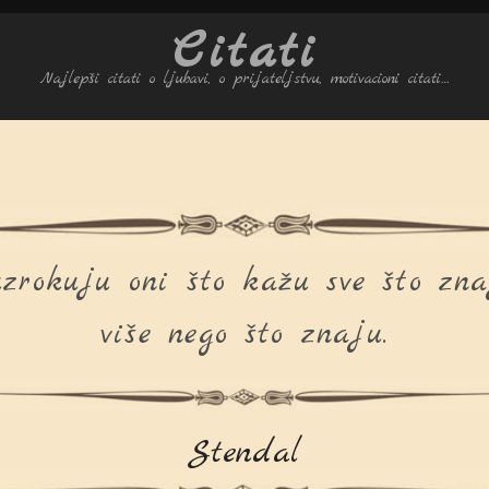
Citati
Najlepši citati o ljubavi, o prijateljstvu, motivacioni citati…
uzrokuju oni što kažu sve što zna
više nego što znaju.
Stendal