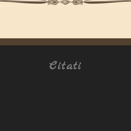
Citati