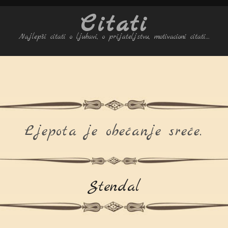
Citati
Najlepši citati o ljubavi, o prijateljstvu, motivacioni citati…
Ljepota je obećanje sreće.
Stendal