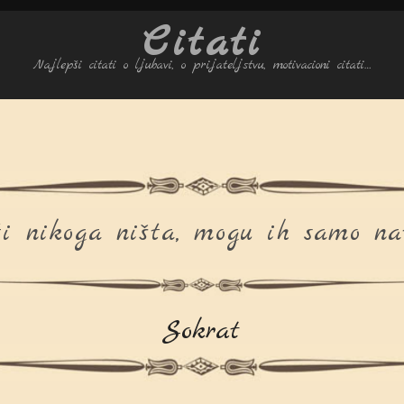
Citati
Najlepši citati o ljubavi, o prijateljstvu, motivacioni citati…
i nikoga ništa, mogu ih samo nat
Sokrat