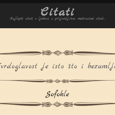
Citati
Najlepši citati o ljubavi, o prijateljstvu, motivacioni citati…
vrdoglavost je isto što i bezumlj
Sofokle