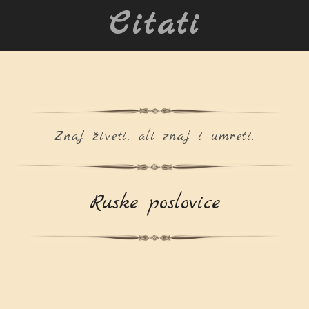
Citati
Znaj živeti, ali znaj i umreti.
Ruske poslovice