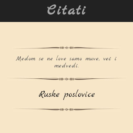
Citati
Medom se ne love samo muve, već i
medvedi.
Ruske poslovice