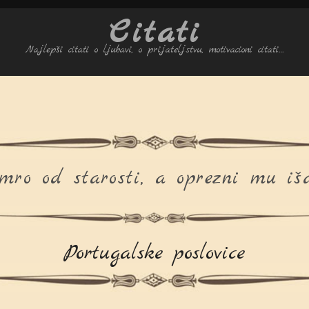
Citati
Najlepši citati o ljubavi, o prijateljstvu, motivacioni citati…
mro od starosti, a oprezni mu iš
Portugalske poslovice