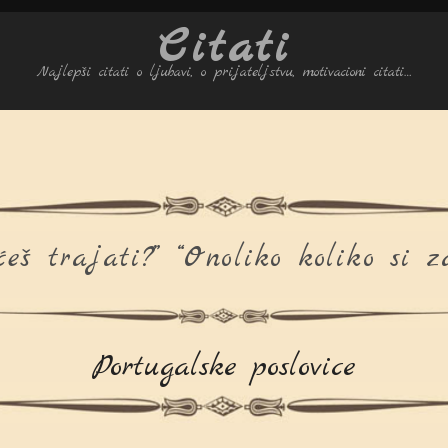
Citati
Najlepši citati o ljubavi, o prijateljstvu, motivacioni citati…
 ćeš trajati?” “Onoliko koliko si z
Portugalske poslovice