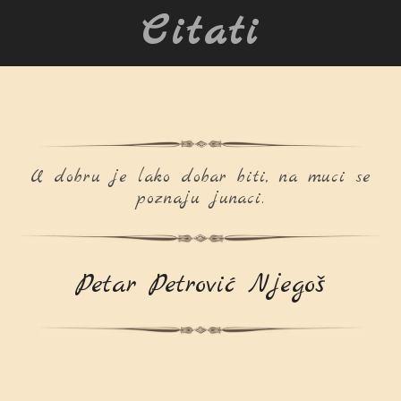
Citati
U dobru je lako dobar biti, na muci se
poznaju junaci.
Petar Petrović Njegoš