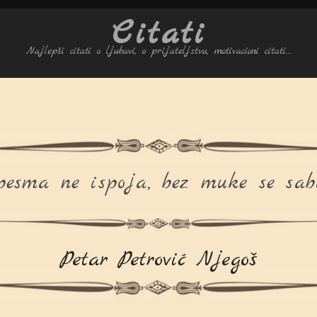
Citati
Najlepši citati o ljubavi, o prijateljstvu, motivacioni citati…
esma ne ispoja, bez muke se sab
Petar Petrović Njegoš