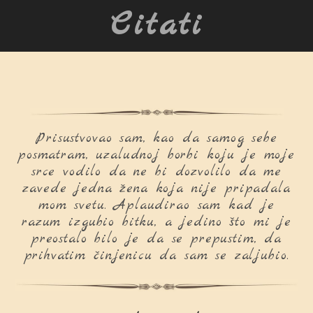
Citati
Prisustvovao sam, kao da samog sebe
posmatram, uzaludnoj borbi koju je moje
srce vodilo da ne bi dozvolilo da me
zavede jedna žena koja nije pripadala
mom svetu. Aplaudirao sam kad je
razum izgubio bitku, a jedino što mi je
preostalo bilo je da se prepustim, da
prihvatim činjenicu da sam se zaljubio.