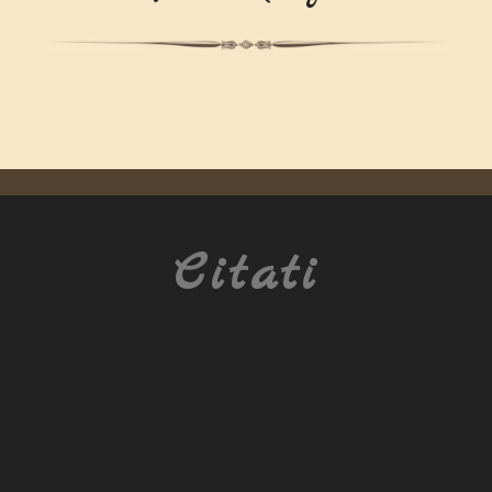
Citati