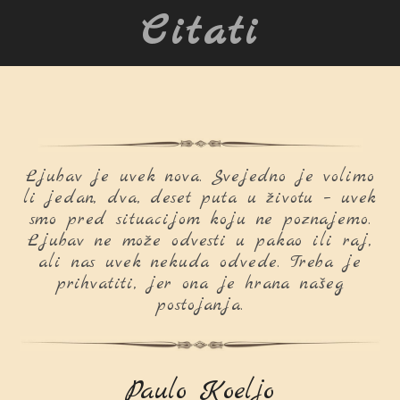
Citati
Ljubav je uvek nova. Svejedno je volimo
li jedan, dva, deset puta u životu – uvek
smo pred situacijom koju ne poznajemo.
Ljubav ne može odvesti u pakao ili raj,
ali nas uvek nekuda odvede. Treba je
prihvatiti, jer ona je hrana našeg
postojanja.
Paulo Koeljo