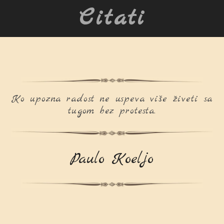
Citati
Ko upozna radost ne uspeva više živeti sa
tugom bez protesta.
Paulo Koeljo