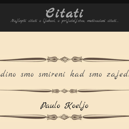
Citati
Najlepši citati o ljubavi, o prijateljstvu, motivacioni citati…
dino smo smireni kad smo zajed
Paulo Koeljo