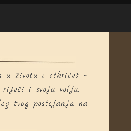
 u životu i otkrićeš –
iječi i svoju volju.
log tvog postojanja na