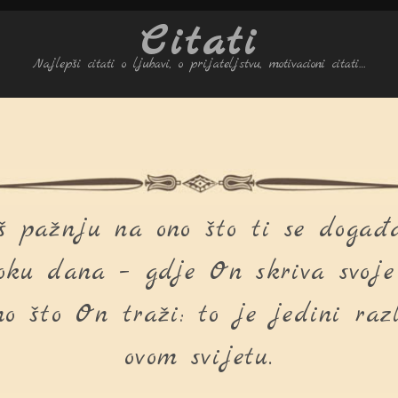
Citati
Najlepši citati o ljubavi, o prijateljstvu, motivacioni citati…
š pažnju na ono što ti se događa
oku dana – gdje On skriva svoje r
no što On traži: to je jedini raz
ovom svijetu.