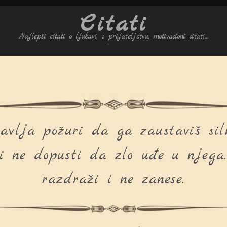
Citati
Najlepši citati o ljubavi, o prijateljstvu, motivacioni citati…
javlja požuri da ga zaustaviš sil
i ne dopusti da zlo uđe u njega.
razdraži i ne zanese.