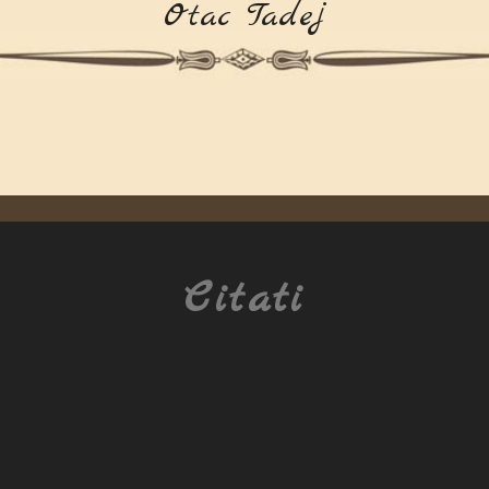
Otac Tadej
Citati