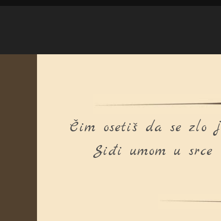
Čim osetiš da se zlo 
Siđi umom u srce 