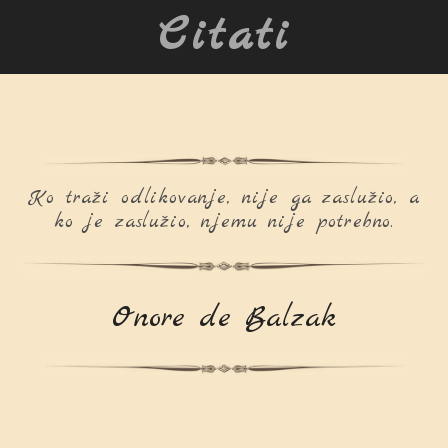
Citati
Ko traži odlikovanje, nije ga zaslužio, a
ko je zaslužio, njemu nije potrebno.
Onore de Balzak