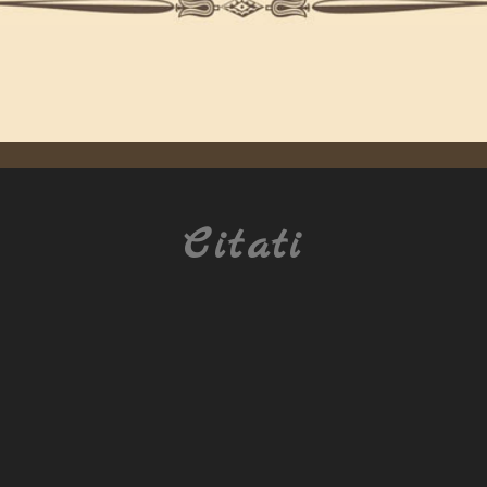
Citati