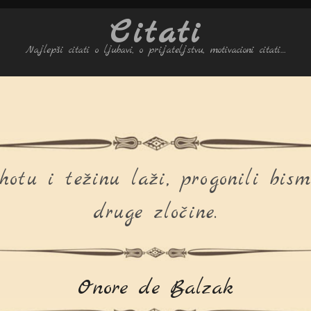
Citati
Najlepši citati o ljubavi, o prijateljstvu, motivacioni citati…
otu i težinu laži, progonili bis
druge zločine.
Onore de Balzak