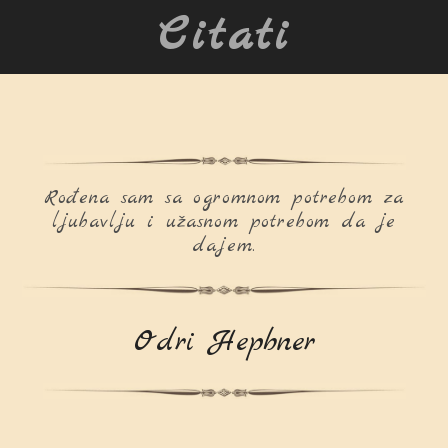
Citati
Rođena sam sa ogromnom potrebom za
ljubavlju i užasnom potrebom da je
dajem.
Odri Hepbner