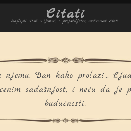
Citati
Najlepši citati o ljubavi, o prijateljstvu, motivacioni citati…
u njemu. Dan kako prolazi… Ljude
cenim sadašnjost, i neću da je 
budućnosti.