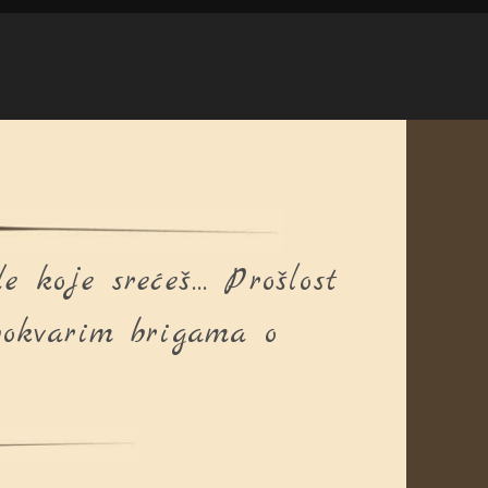
 koje srećeš… Prošlost
pokvarim brigama o