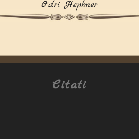
Odri Hepbner
Citati