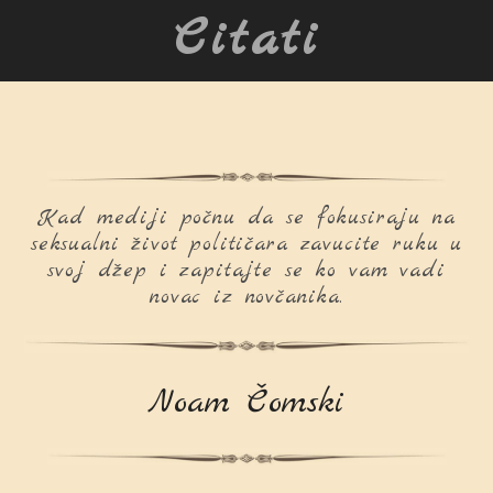
Citati
Kad mediji počnu da se fokusiraju na
seksualni život političara zavucite ruku u
svoj džep i zapitajte se ko vam vadi
novac iz novčanika.
Noam Čomski