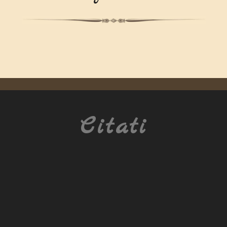
Citati