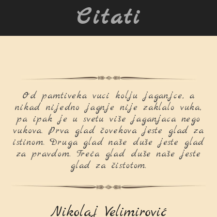
Citati
Od pamtiveka vuci kolju jaganjce, a
nikad nijedno jagnje nije zaklalo vuka,
pa ipak je u svetu više jaganjaca nego
vukova. Prva glad čovekova jeste glad za
istinom. Druga glad naše duše jeste glad
za pravdom. Treća glad duše naše jeste
glad za čistotom.
Nikolaj Velimirović