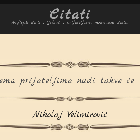
Citati
Najlepši citati o ljubavi, o prijateljstvu, motivacioni citati…
ma prijateljima nudi takve će i
Nikolaj Velimirović