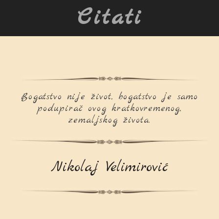
Citati
Bogatstvo nije život, bogatstvo je samo
podupirač ovog kratkovremenog,
zemaljskog života.
Nikolaj Velimirović