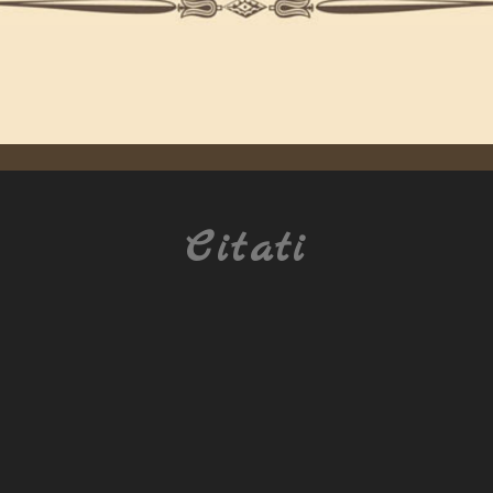
Citati