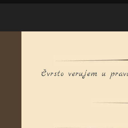
Čvrsto verujem u prav