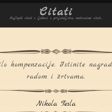
Citati
Najlepši citati o ljubavi, o prijateljstvu, motivacioni citati…
ilo kompenzacije. Istinite nagra
radom i žrtvama.
Nikola Tesla