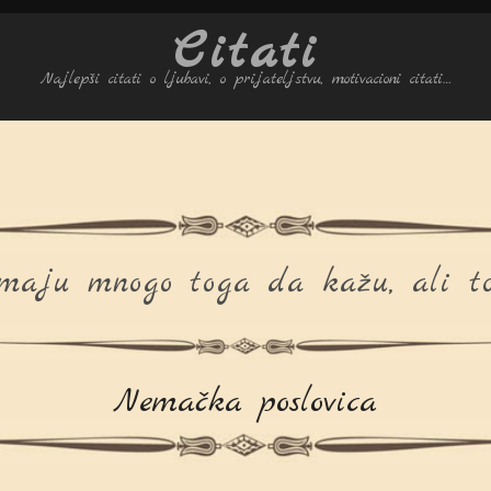
Citati
Najlepši citati o ljubavi, o prijateljstvu, motivacioni citati…
imaju mnogo toga da kažu, ali to 
Nemačka poslovica