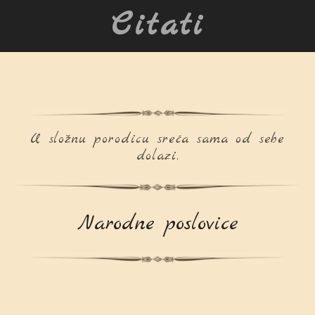
Citati
U složnu porodicu sreća sama od sebe
dolazi.
Narodne poslovice