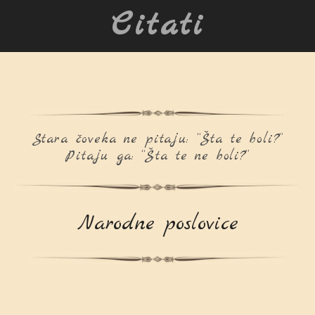
Citati
Stara čoveka ne pitaju: “Šta te boli?”
Pitaju ga: “Šta te ne boli?”
Narodne poslovice