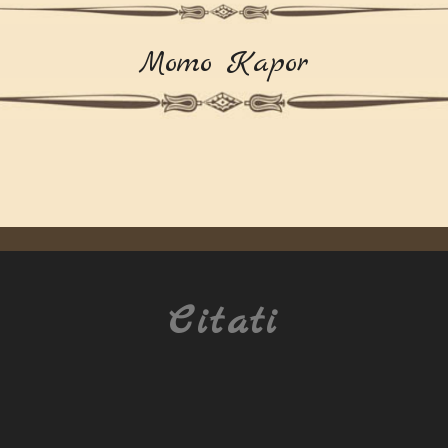
Momo Kapor
Citati