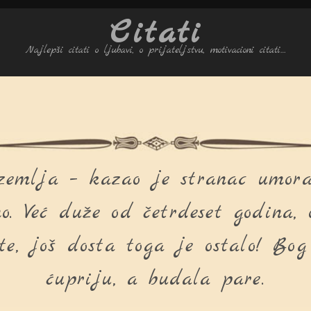
Citati
Najlepši citati o ljubavi, o prijateljstvu, motivacioni citati…
a zemlja – kazao je stranac umor
o. Već duže od četrdeset godina, 
te, još dosta toga je ostalo! Bo
ćupriju, a budala pare.