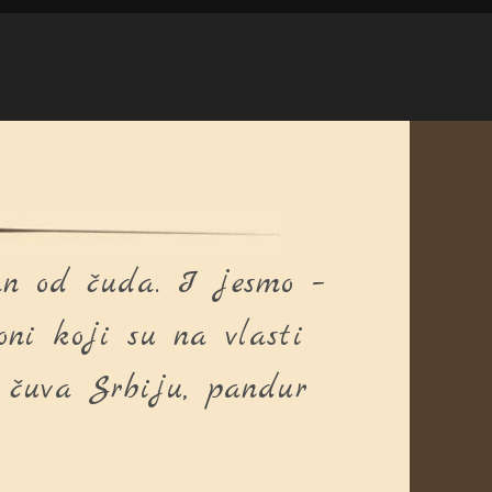
an od čuda. I jesmo –
oni koji su na vlasti
g čuva Srbiju, pandur