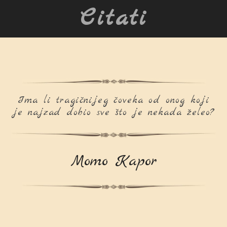
Citati
Ima li tragičnijeg čoveka od onog koji
je najzad dobio sve što je nekada želeo?
Momo Kapor