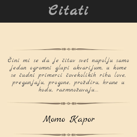
Citati
Čini mi se da je čitav svet napolju samo
jedan ogromni glupi akvarijum, u kome
se čudni primerci čovekolikih riba love,
preganjaju, progone, proždiru, hrane u
hodu, razmnožavaju…
Momo Kapor